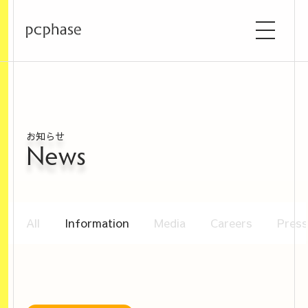
お知らせ
News
All
Information
Media
Careers
Press