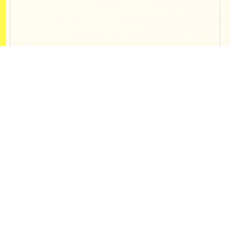
Contact
開発、制作、webマーケティング支援
の
ご相談などお気軽にご連絡ください
東京オフィス
〒150-0013 東京都渋谷区恵比寿1-19-
19