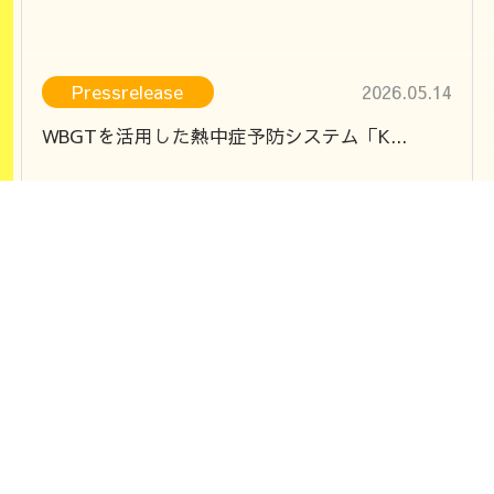
Pressrelease
2026.05.14
WBGTを活用した熱中症予防システム「K...
事業内容
Our work