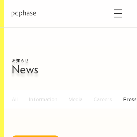
お知らせ
News
All
Information
Media
Careers
Press