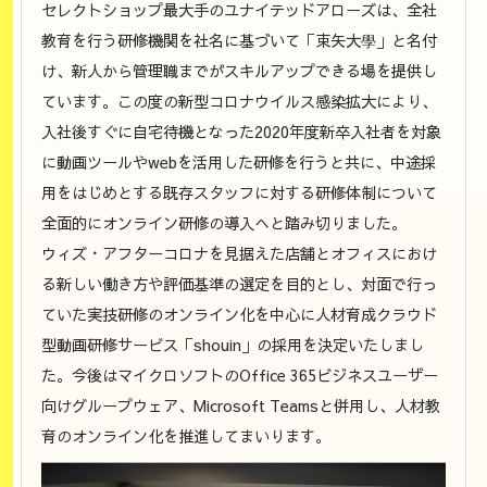
セレクトショップ最大手のユナイテッドアローズは、全社
教育を行う研修機関を社名に基づいて「束矢大學」と名付
け、新人から管理職までがスキルアップできる場を提供し
ています。この度の新型コロナウイルス感染拡大により、
入社後すぐに自宅待機となった2020年度新卒入社者を対象
に動画ツールやwebを活用した研修を行うと共に、中途採
用をはじめとする既存スタッフに対する研修体制について
全面的にオンライン研修の導入へと踏み切りました。
ウィズ・アフターコロナを見据えた店舗とオフィスにおけ
る新しい働き方や評価基準の選定を目的とし、対面で行っ
ていた実技研修のオンライン化を中心に人材育成クラウド
型動画研修サービス「shouin」の採用を決定いたしまし
た。今後はマイクロソフトのOffice 365ビジネスユーザー
向けグループウェア、Microsoft Teamsと併用し、人材教
育のオンライン化を推進してまいります。