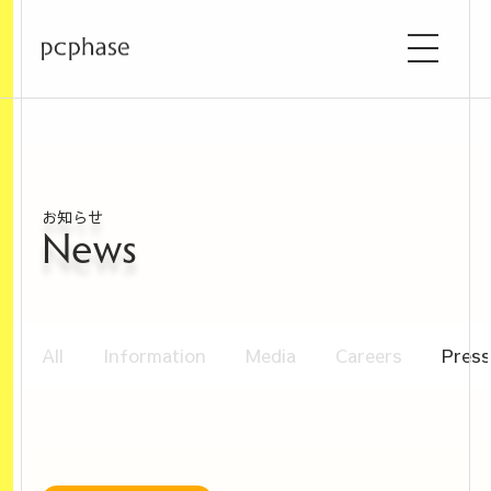
お知らせ
News
All
Information
Media
Careers
Press