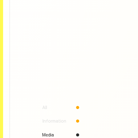
All
Information
Media