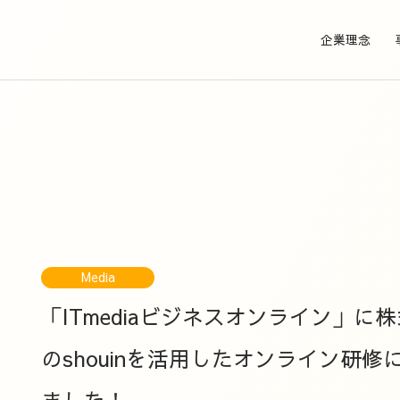
企業理念
Media
「ITmediaビジネスオンライン」
のshouinを活用したオンライン研
ました！