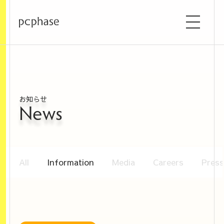
お知らせ
News
All
Information
Media
Careers
Press