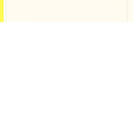
Contact
開発、制作、webマーケティング支援
の
ご相談などお気軽にご連絡ください
東京オフィス
〒150-0013 東京都渋谷区恵比寿1-19-
19
恵比寿ビジネスタワー10F