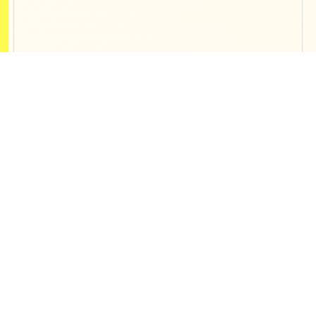
Contact
開発、制作、webマーケティング支援
の
ご相談などお気軽にご連絡ください
東京オフィス
〒150-0013 東京都渋谷区恵比寿1-19-
19
恵比寿ビジネスタワー10F