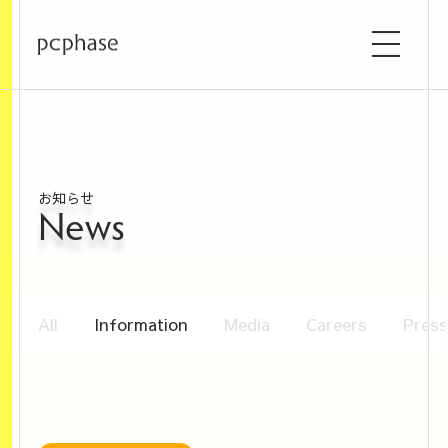
お知らせ
News
All
Information
Media
Careers
Press