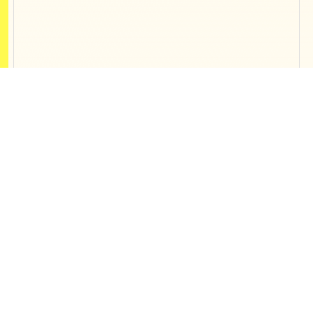
Contact
開発、制作、webマーケティング支援
の
ご相談などお気軽にご連絡ください
東京オフィス
〒150-0013 東京都渋谷区恵比寿1-19-
19